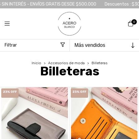
SIN INTERÉS - ENVÍOS GRATIS DESDE $500.000
Descuentos : $300
0
Filtrar
Inicio
>
Accesorios de moda
>
Billeteras
Billeteras
23
%
OFF
23
%
OFF