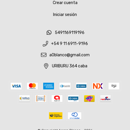
Crear cuenta
Iniciar sesión
5491169119196
+54 9 11 6911-9196
a0blanco@gmail.com
URIBURU 364 caba