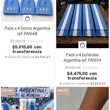
Pack x 4 Gorros Argentina
ref: PA1668
$5.900,00
$15.600,00
$5.015,00
con
transferencia
Pack x 4 bufandas
3
cuotas sin interés de
$1.966,67
Argentina ref: PA1694
$5.500,00
$15.600,00
$4.675,00
con
transferencia
3
cuotas sin interés de
$1.833,33
50
%
OFF
50
%
OFF