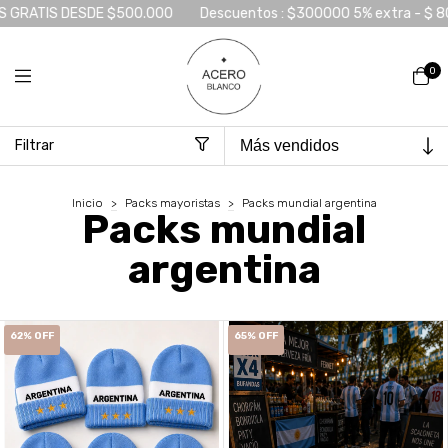
IS DESDE $500.000
Descuentos : $300000 5% extra - $ 800000 1
0
Filtrar
Inicio
>
Packs mayoristas
>
Packs mundial argentina
Packs mundial
argentina
62
%
OFF
65
%
OFF