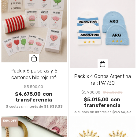
Pack x 6 pulseras y 6
Pack x 4 Gorros Argentina
cartones hilo rojo ref:
ref: PA1730
PA1964
$5.500,00
$5.900,00
$15.600,00
$4.675,00
con
$5.015,00
con
transferencia
transferencia
3
cuotas sin interés de
$1.833,33
3
cuotas sin interés de
$1.966,67
50
%
OFF