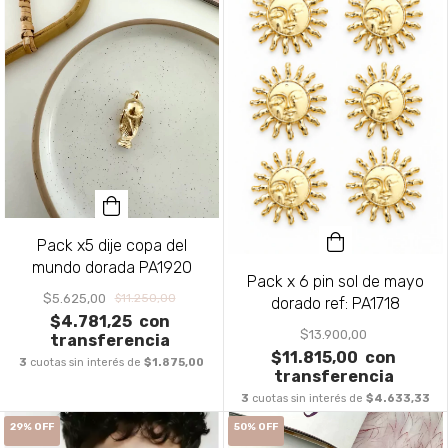
Pack x5 dije copa del
mundo dorada PA1920
Pack x 6 pin sol de mayo
$5.625,00
$11.250,00
dorado ref: PA1718
$4.781,25
con
$13.900,00
transferencia
$11.815,00
con
3
cuotas sin interés de
$1.875,00
transferencia
3
cuotas sin interés de
$4.633,33
29
%
OFF
50
%
OFF