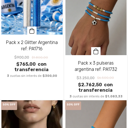
Pack x 2 Glitter Argentina
ref: PA1716
$900,00
$1.800,00
Pack x 3 pulseras
$765,00
con
argentina ref: PA1732
transferencia
3
cuotas sin interés de
$300,00
$3.250,00
$6.500,00
$2.762,50
con
transferencia
3
cuotas sin interés de
$1.083,33
50
%
OFF
50
%
OFF