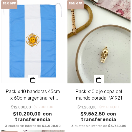
52
%
OFF
50
%
OFF
Pack x 10 banderas 45cm
Pack x10 dije copa del
x 60cm argentina ref:
mundo dorada PA1921
PA1741
$12.000,00
$11.250,00
$25.000,00
$22.500,00
$10.200,00
con
$9.562,50
con
transferencia
transferencia
3
cuotas sin interés de
$4.000,00
3
cuotas sin interés de
$3.750,00