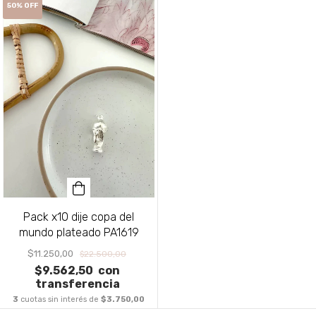
50
%
OFF
Pack x10 dije copa del
mundo plateado PA1619
$11.250,00
$22.500,00
$9.562,50
con
transferencia
3
cuotas sin interés de
$3.750,00