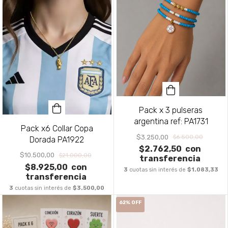
Pack x 3 pulseras
argentina ref: PA1731
Pack x6 Collar Copa
$3.250,00
$6.500,00
Dorada PA1922
$2.762,50
con
$10.500,00
$21.000,00
transferencia
$8.925,00
con
3
cuotas sin interés de
$1.083,33
transferencia
3
cuotas sin interés de
$3.500,00
62
%
OFF