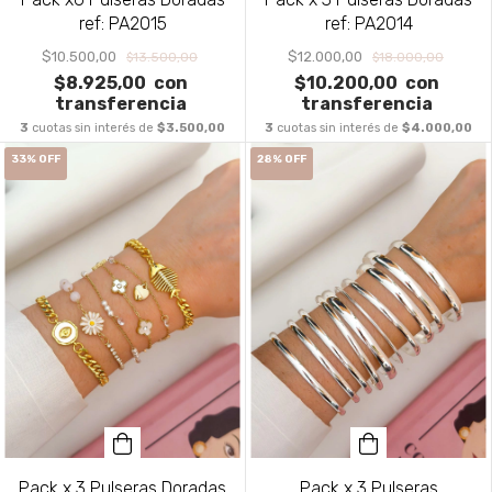
ref: PA2015
ref: PA2014
$10.500,00
$12.000,00
$13.500,00
$18.000,00
$8.925,00
con
$10.200,00
con
transferencia
transferencia
3
cuotas sin interés de
$3.500,00
3
cuotas sin interés de
$4.000,00
33
%
OFF
28
%
OFF
Pack x 3 Pulseras Doradas
Pack x 3 Pulseras