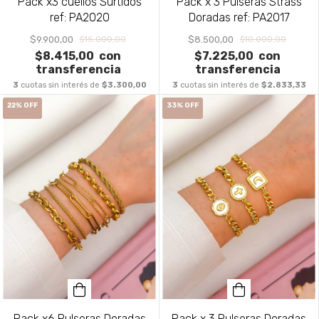
Pack x3 cuellos Surtidos
Pack x 3 Pulseras Strass
ref: PA2020
Doradas ref: PA2017
$9.900,00
$8.500,00
$15.000,00
$10.000,00
$8.415,00
con
$7.225,00
con
transferencia
transferencia
3
cuotas sin interés de
$3.300,00
3
cuotas sin interés de
$2.833,33
22
%
OFF
33
%
OFF
Pack x6 Pulseras Doradas
Pack x 3 Pulseras Doradas