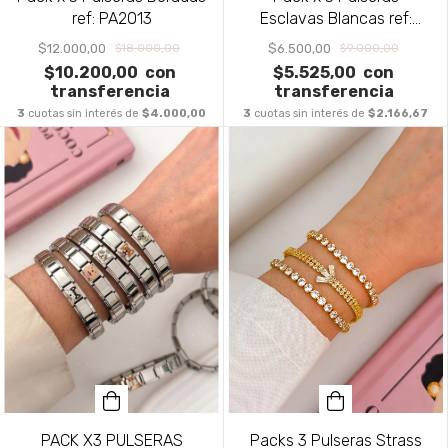
ref: PA2013
Esclavas Blancas ref:
PA2012
$12.000,00
$6.500,00
$18.000,00
$9.000,00
$10.200,00
con
$5.525,00
con
transferencia
transferencia
3
cuotas sin interés de
$4.000,00
3
cuotas sin interés de
$2.166,67
PACK X3 PULSERAS
Packs 3 Pulseras Strass