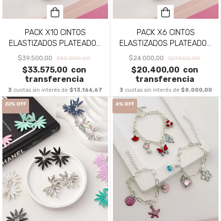
PACK X10 CINTOS
PACK X6 CINTOS
ELASTIZADOS PLATEADOS
ELASTIZADOS PLATEADOS
PA1676
PA1675
$39.500,00
$24.000,00
$45.000,00
$27.000,00
$33.575,00
con
$20.400,00
con
transferencia
transferencia
3
cuotas sin interés de
$13.166,67
3
cuotas sin interés de
$8.000,00
22
%
OFF
6
%
OFF