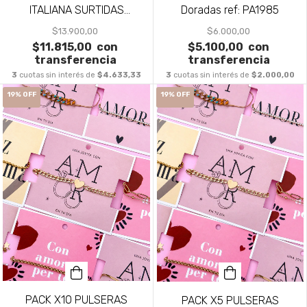
ITALIANA SURTIDAS
Doradas ref: PA1985
PA1189
$13.900,00
$6.000,00
$11.815,00
con
$5.100,00
con
transferencia
transferencia
3
cuotas sin interés de
$4.633,33
3
cuotas sin interés de
$2.000,00
19
%
OFF
19
%
OFF
PACK X10 PULSERAS
PACK X5 PULSERAS