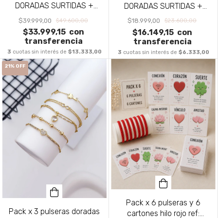
DORADAS SURTIDAS +
DORADAS SURTIDAS +
PACKAGING PA1979
PACKAGING PA1978
$39.999,00
$18.999,00
$49.600,00
$23.600,00
$33.999,15
con
$16.149,15
con
transferencia
transferencia
3
cuotas sin interés de
$13.333,00
3
cuotas sin interés de
$6.333,00
21
%
OFF
Pack x 6 pulseras y 6
Pack x 3 pulseras doradas
cartones hilo rojo ref: