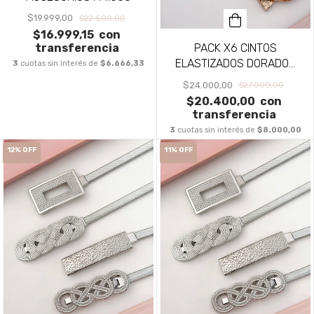
$19.999,00
$22.500,00
$16.999,15
con
transferencia
PACK X6 CINTOS
ELASTIZADOS DORADOS
3
cuotas sin interés de
$6.666,33
PA1677
$24.000,00
$27.000,00
$20.400,00
con
transferencia
3
cuotas sin interés de
$8.000,00
12
%
OFF
11
%
OFF