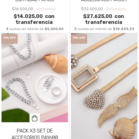
$16.500,00
$32.500,00
$19.500,00
$37.500,00
$14.025,00
con
$27.625,00
con
transferencia
transferencia
3
cuotas sin interés de
$5.500,00
3
cuotas sin interés de
$10.833,33
11
%
OFF
11
%
OFF
PACK X3 SET DE
ACCESORIOS PA1688