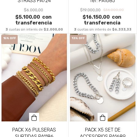
ref: PA1685
STRASS PA724
$19.000,00
$6.000,00
$36.000,00
$16.150,00
con
$5.100,00
con
transferencia
transferencia
3
cuotas sin interés de
$6.333,33
3
cuotas sin interés de
$2.000,00
15
%
OFF
13
%
OFF
PACK X6 PULSERAS
PACK X5 SET DE
SURTIDAS PA1186
ACCESORIOS PA1689