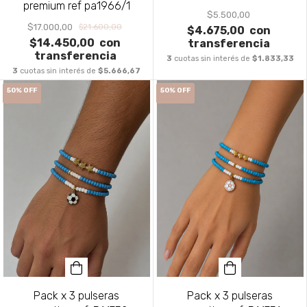
premium ref pa1966/1
PA1964
$5.500,00
$17.000,00
$21.600,00
$4.675,00
con
$14.450,00
con
transferencia
transferencia
3
cuotas sin interés de
$1.833,33
3
cuotas sin interés de
$5.666,67
50
%
OFF
50
%
OFF
Pack x 3 pulseras
Pack x 3 pulseras