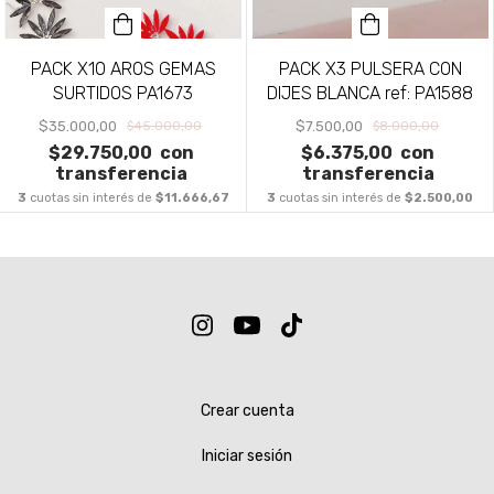
PACK X3 PULSERA CON
PACK X10 AROS GEMAS
DIJES BLANCA ref: PA1588
SURTIDOS PA1673
$7.500,00
$35.000,00
$8.000,00
$45.000,00
$6.375,00
con
$29.750,00
con
transferencia
transferencia
3
cuotas sin interés de
$2.500,00
3
cuotas sin interés de
$11.666,67
Crear cuenta
Iniciar sesión