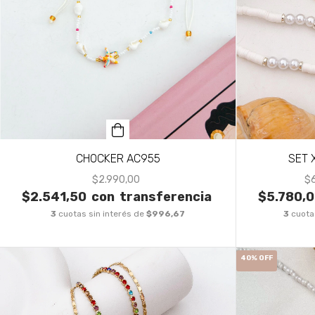
CHOCKER AC955
SET 
$2.990,00
$
$2.541,50
con
transferencia
$5.780,
3
cuotas sin interés de
$996,67
3
cuota
40
%
OFF