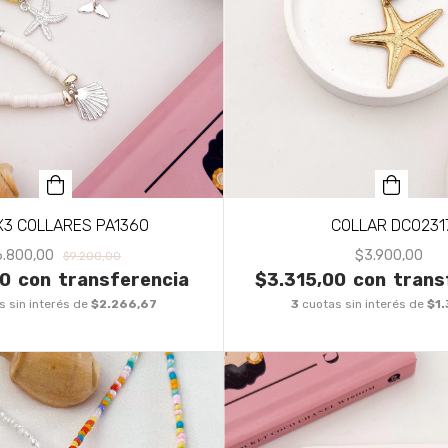
X3 COLLARES PA1360
COLLAR DCO231
6.800,00
$3.900,00
$9.200,00
00
con
transferencia
$3.315,00
con
trans
s sin interés de
$2.266,67
3
cuotas sin interés de
$1