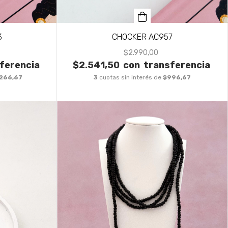
3
CHOCKER AC957
$2.990,00
ferencia
$2.541,50
con
transferencia
.266,67
3
cuotas sin interés de
$996,67