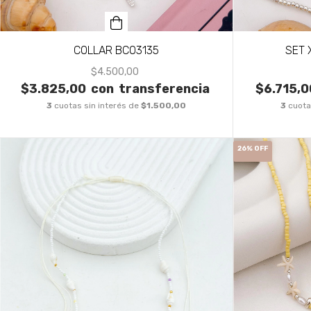
COLLAR BCO3135
SET 
$4.500,00
$3.825,00
con
transferencia
$6.715,0
3
cuotas sin interés de
$1.500,00
3
cuota
26
%
OFF