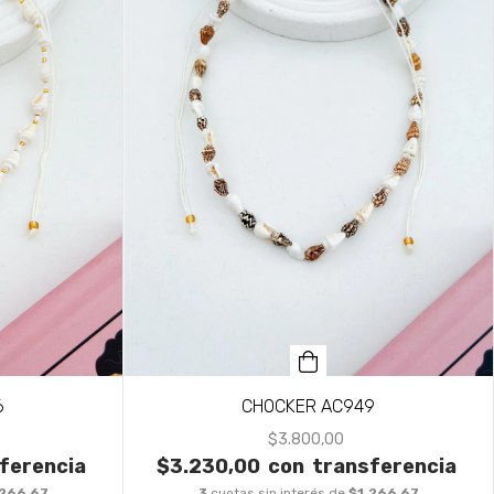
6
CHOCKER AC949
$3.800,00
ferencia
$3.230,00
con
transferencia
.266,67
3
cuotas sin interés de
$1.266,67