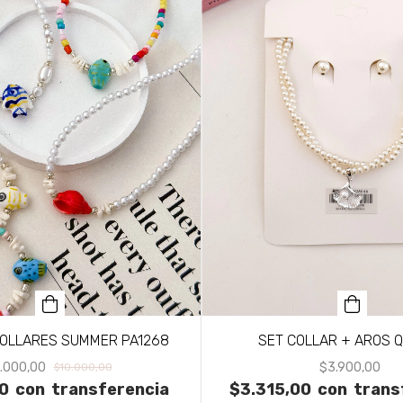
 COLLARES SUMMER PA1268
SET COLLAR + AROS 
.000,00
$3.900,00
$10.000,00
0
con
transferencia
$3.315,00
con
trans