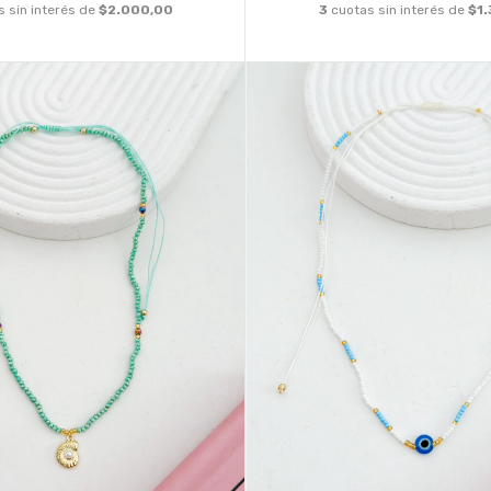
s sin interés de
$2.000,00
3
cuotas sin interés de
$1