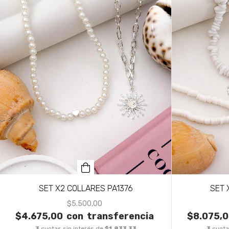
SET X2 COLLARES PA1376
SET 
$5.500,00
$4.675,00
con
transferencia
$8.075,
3
cuotas sin interés de
$1.833,33
3
cuota