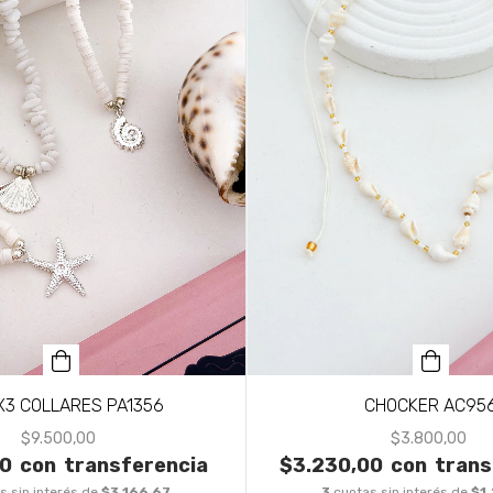
X3 COLLARES PA1356
CHOCKER AC95
$9.500,00
$3.800,00
00
con
transferencia
$3.230,00
con
trans
s sin interés de
$3.166,67
3
cuotas sin interés de
$1