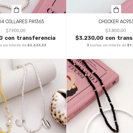
X4 COLLARES PA1365
CHOCKER AC95
$7.900,00
$3.800,00
0
con
transferencia
$3.230,00
con
trans
s sin interés de
$2.633,33
3
cuotas sin interés de
$1