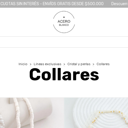
S DESDE $500.000
Descuentos : $300000 5% extra - $ 800000 10 
Inicio
>
Líneas exclusivas
>
Cristal y perlas
>
Collares
Collares