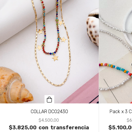
COLLAR DCO2430
Pack x 3
$4.500,00
$6
$3.825,00
con
transferencia
$5.100,0