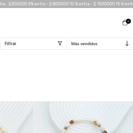
% extra - $ 1500000 15 % extra
COMPRA MÍNIMA $60.000 - 15% O
0
Filtrar