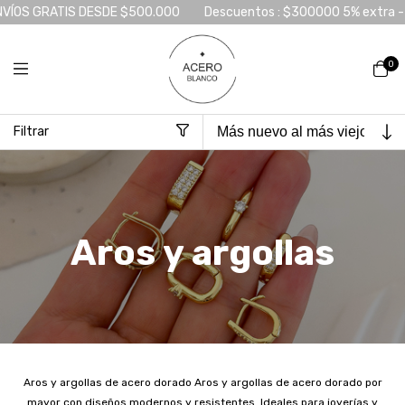
ATIS DESDE $500.000
Descuentos : $300000 5% extra - $ 800000 
0
Filtrar
Inicio
>
Acero dorado
>
Aros y argollas
Aros y argollas
Aros y argollas de acero dorado Aros y argollas de acero dorado por
mayor con diseños modernos y resistentes. Ideales para joyerías y