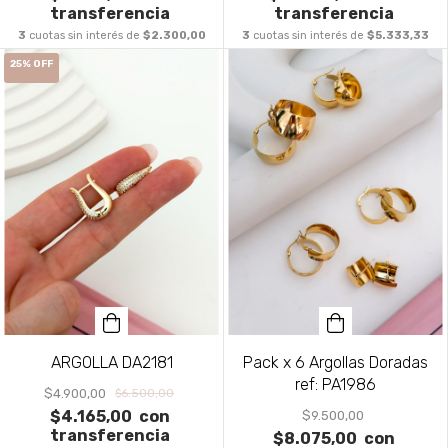
transferencia
transferencia
3
cuotas sin interés de
$2.300,00
3
cuotas sin interés de
$5.333,33
25
%
OFF
ARGOLLA DA2181
Pack x 6 Argollas Doradas
ref: PA1986
$4.900,00
$6.500,00
$4.165,00
con
$9.500,00
transferencia
$8.075,00
con