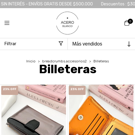
IN INTERÉS - ENVÍOS GRATIS DESDE $500.000
Descuentos : $300
0
Filtrar
Inicio
>
breadcrumbs.accesorios2
>
Billeteras
Billeteras
23
%
OFF
23
%
OFF