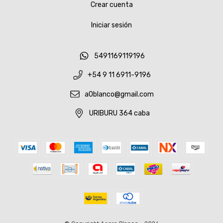
Crear cuenta
Iniciar sesión
5491169119196
+54 9 11 6911-9196
a0blanco@gmail.com
URIBURU 364 caba