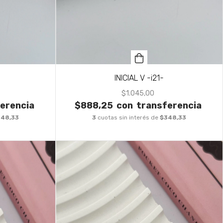
INICIAL V -i21-
$1.045,00
erencia
$888,25
con
transferencia
348,33
3
cuotas sin interés de
$348,33