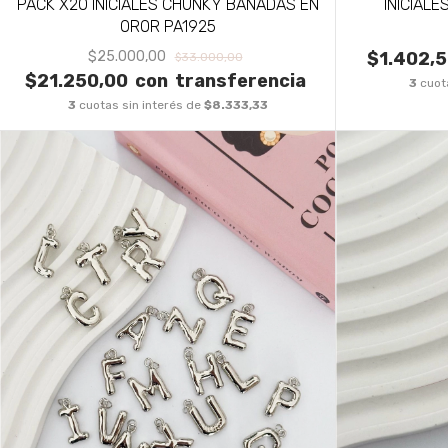
INICIALE
PACK X20 INICIALES CHUNKY BAÑADAS EN
OROR PA1925
$1.402,
$25.000,00
$33.000,00
$21.250,00
con
transferencia
3
cuot
3
cuotas sin interés de
$8.333,33