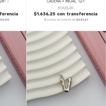
28- -
CADENA + INICIAL -i27-
$1.925,00
ferencia
$1.636,25
con
transferencia
50,00
3
cuotas sin interés de
$641,67