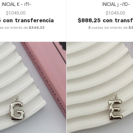
INICIAL K - i11-
INICIAL j -i10-
$1.045,00
$1.045,00
5
con
transferencia
$888,25
con
transf
as sin interés de
$348,33
3
cuotas sin interés de
$