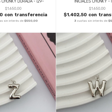
S CHUNKY DORADA - i29-
INICIALES CHUNKY - I
$1.650,00
$1.650,00
50
con
transferencia
$1.402,50
con
trans
as sin interés de
$550,00
3
cuotas sin interés de
$5