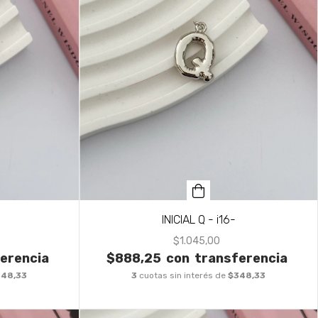
INICIAL Q - i16-
$1.045,00
erencia
$888,25
con
transferencia
348,33
3
cuotas sin interés de
$348,33