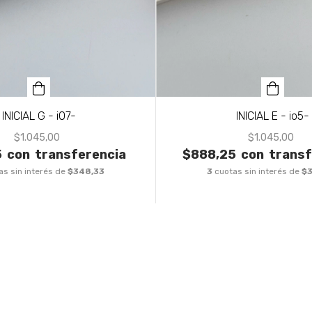
INICIAL G - i07-
INICIAL E - io5-
$1.045,00
$1.045,00
5
con
transferencia
$888,25
con
transf
as sin interés de
$348,33
3
cuotas sin interés de
$