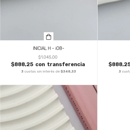
INICIAL H - i08-
$1.045,00
$888,25
con
transferencia
$888,2
3
cuotas sin interés de
$348,33
3
cuot