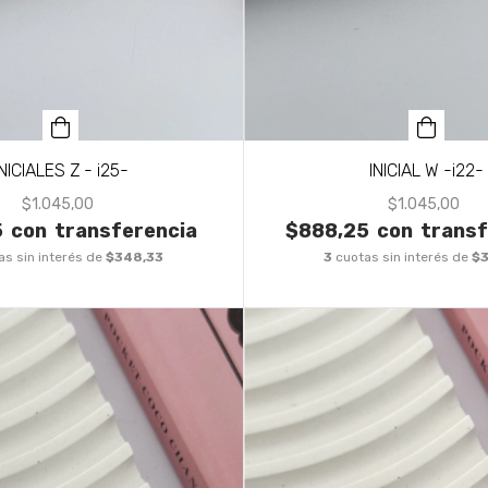
INICIALES Z - i25-
INICIAL W -i22-
$1.045,00
$1.045,00
5
con
transferencia
$888,25
con
transf
as sin interés de
$348,33
3
cuotas sin interés de
$