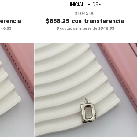
INICIAL I - i09-
$1.045,00
erencia
$888,25
con
transferencia
348,33
3
cuotas sin interés de
$348,33