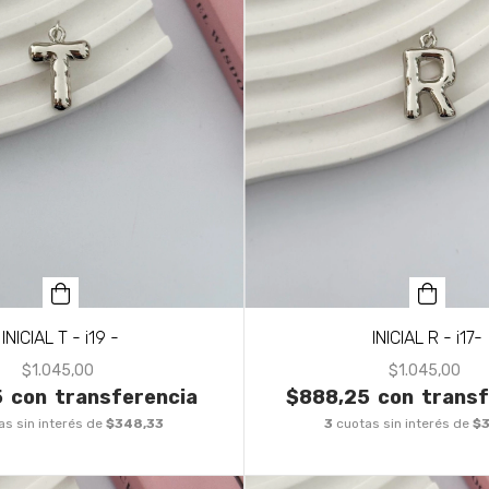
INICIAL T - i19 -
INICIAL R - i17-
$1.045,00
$1.045,00
5
con
transferencia
$888,25
con
transf
as sin interés de
$348,33
3
cuotas sin interés de
$