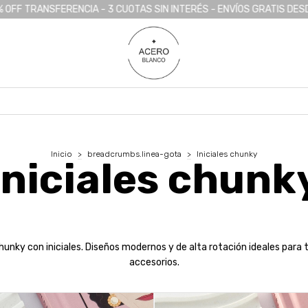
AS SIN INTERÉS - ENVÍOS GRATIS DESDE $500.000
Descuentos : 
Inicio
>
breadcrumbs.linea-gota
>
Iniciales chunky
Iniciales chunk
hunky con iniciales. Diseños modernos y de alta rotación ideales para 
accesorios.