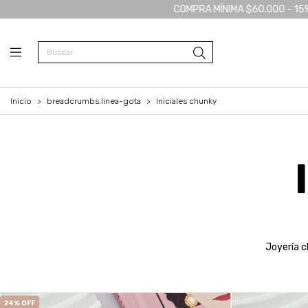
COMPRA MÍNIMA $60.000 - 15% OFF TRANSFERENCIA - 3 CUOT
Inicio
>
breadcrumbs.linea-gota
>
Iniciales chunky
Joyería c
24
%
OFF