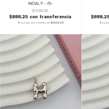
INICIAL P - i15-
$1.045,00
$888,25
con
transferencia
$888,2
3
cuotas sin interés de
$348,33
3
cuot