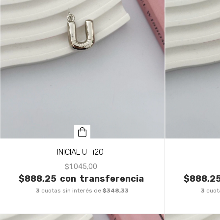
INICIAL U -i20-
$1.045,00
$888,25
con
transferencia
$888,2
3
cuotas sin interés de
$348,33
3
cuot